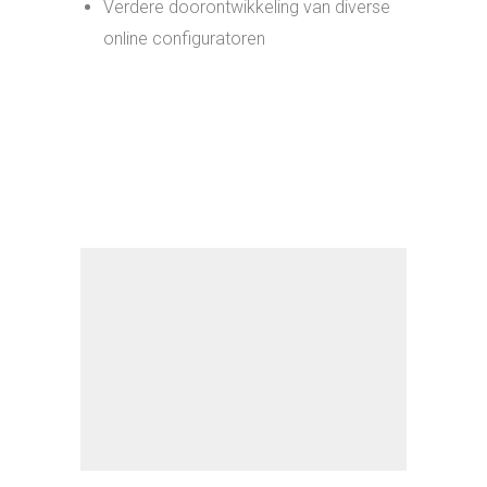
15 oktober 2021
Coolblue
Posted By : tschouten
/
0 comments
/
Under :
Coolblue
2006 – 2012
Tijdens mijn studententijd ben ik gestart bij
Coolblue, toen nog een klein onbekend