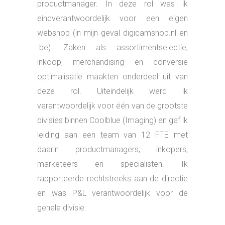
bedrijf (van 100 FTE naar 1000+ FTE)
Nieuwe markten aangeboord &
business modellen geïntroduceerd
TERUG