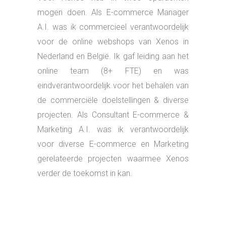
TERUG
15 oktober 2021
Hema
Posted By : tschouten
/
0 comments
/
Under :