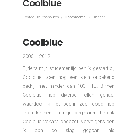
daarin productmanagers, inkopers,
marketeers en specialisten. Ik
rapporteerde rechtstreeks aan de directie
en was P&L verantwoordelijk voor de
gehele divisie.
Resultaten:
Meer dan 25% omzetgroei per jaar
gerealiseerd
Meest klantgerichte (fotografie)
webshop van Nederland opgezet
Coolblue geholpen in de verdere
professionalisering van het algehele