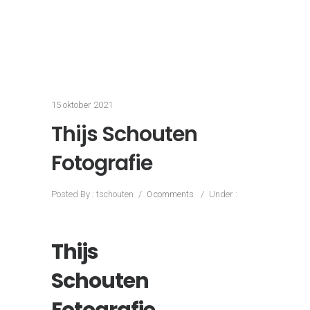
website
www.thijsschouten.com
groeide
hierdoor uit tot een veel bezocht
contentplatform. Dit heeft ertoe geleid dat
maandelijks meer dan 50.000 bezoekers
gebruik maken van onafhankelijke
informatie omtrent het onderwerp
fotograferen. Daarnaast help ik dagelijks
bezoekers persoonlijk bij het aanschaffen
van de juiste apparatuur. Het gehele
onderhoud van mijn site (backend en
frontend) doe ik zelf.
Resultaten:
Gerenommeerde naam in