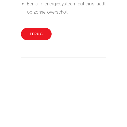
26 oktober 2023
SoLow
Posted By : tschouten
/
0 comments
/
Under :
SoLow
2023 – 2024
Voor SoLow heb ik in 12 maanden tijd
diverse opdrachten gedaan. Als E-
commerce Manager A.I. was ik