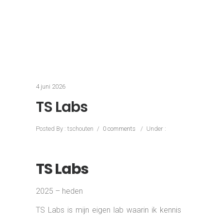
TS Labs
Posted By : tschouten
/
0 comments
/
Under :
TS Labs
2025 – heden
TS Labs
is mijn eigen lab waarin ik kennis
uit jarenlang e-commerce combineer met
zelfgebouwde AI-tools, browserextensies
en automatiseringen. Wat als experiment
begon, groeide uit tot een groeiend
systeem van toepassingen die dagelijks
werk uit handen nemen, van content en