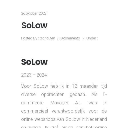
commercieel verantwoordelijk voor de
online webshops van SoLow in Nederland
en België. Ik gaf leiding aan het online
team (4 FTE) en was eindverantwoordelijk
voor het behalen van de commerciële
doelstellingen. Naast het runnen en
optimaliseren van de huidige webshop heb
ik SoLow begeleid naar een nieuw eDC
(van seletie tot realisatie). Om SoLow in de
toekomst verder te laten groeien, heb ik
een replatformingplan gemaakt waarmee
zij de aankomende jaren vooruit kunnen.
Als E-commerce Consultant A.I. heb ik mijn
expertise ingezet tijdens een uitgebreid
replatforming traject.