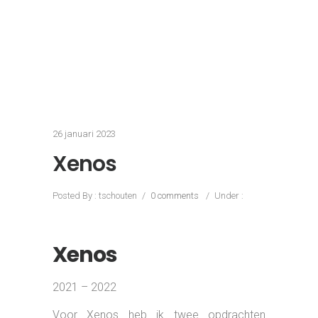
Nederland en België. Ik gaf leiding aan het
online team (8+ FTE) en was
eindverantwoordelijk voor het behalen van
de commerciële doelstellingen & diverse
projecten. Als Consultant E-commerce &
Marketing A.I. was ik verantwoordelijk
voor diverse E-commerce en Marketing
gerelateerde projecten waarmee Xenos
verder de toekomst in kan.