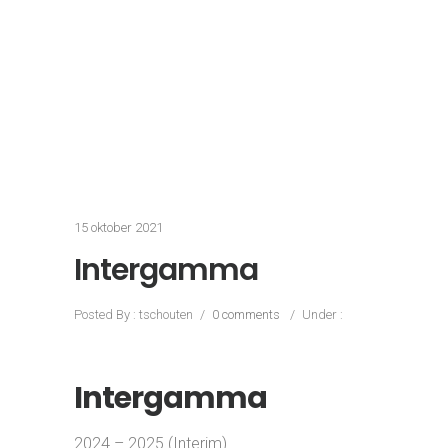
Consultant. In deze functies heb ik een
belangrijke bijdrage geleverd aan de
verdere professionalisering en groei van
de online kanalen van Intergamma. Het
waren veelzijdige en plezierige opdrachten
waarin ik mijn kennis van e-commerce,
leiderschap en digitale strategie optimaal
heb kunnen inzetten om Intergamma
verder te helpen in de digitale
transformatie en groei.