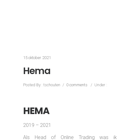
doorontwikkeling van de HEMA App (3
miljoen+ downloads) en lid van het
ecommerce MT.
Resultaten:
Meer dan 80% omzetgroei in een
tijdbestek van 2 jaar
Focus shift: van running the business
(korte termijn) naar growing the