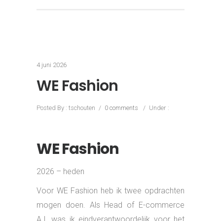
4 juni 2026
WE Fashion
Posted By : tschouten
/
0 comments
/
Under :
WE Fashion
2026 – heden
Voor WE Fashion heb ik twee opdrachten
mogen doen. Als Head of E-commerce
A.I. was ik eindverantwoordelijk voor het