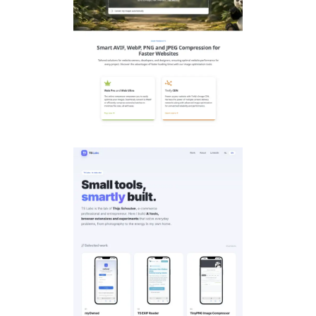
TinyPNG
AI
·
E-commerce
·
Tech
TS Labs
AI
·
E-commerce